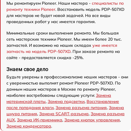
Мы ремонтируем Pioneer. Наши мастера -
специалисты по
ремонту техники Pioneer
. Восстановить модель PDP-507XD
для мастеров не будет новой задачей. На все виды
проведенных работ у нас имеется гарантия.
Минимальные сроки выполнения ремонта. Мы большая
сеть мастерских техники Pioneer. Мы имеем более 20 тыс.
запчастей. И возможно на наших складах
уже имеется
запчасть на модель PDP-507XD
. При заказе ремонта на
сайте - предоставляется скидка -25%.
Знаем свое дело
Будьте уверены в профессионализме наших мастеров - они
с уверенностью выполнят ремонт Pioneer PDP-507XD. По
данным наших мастеров в Москве по ремонту Pioneer,
наиболее востребованы следующие услуги:
Замена
материнской платы
,
Замена подсветки
,
Восстановление
после попадания влаги
,
Замена разъема питания
,
Замена
шнура питания
,
Замена SCART-разъема
,
Замена разъема
AUX
,
Замена ИК-приемника
,
Замена кнопок управления
,
Замена конденсатора
.