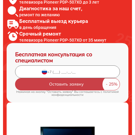
телевизора Pioneer PDP-507XD до 3 лет
Диагностика за наш счет,
ремонт по желанию
Бесплатный выезд курьера
в день обращения
Срочный ремонт
телевизора Pioneer PDP-507XD от 35 минут
Бесплатная консультация со
специалистом
Оставить заявку
Нажимая на кнопку "Оставить заявку" Вы соглашаетесь c
политикой
конфиденциальности