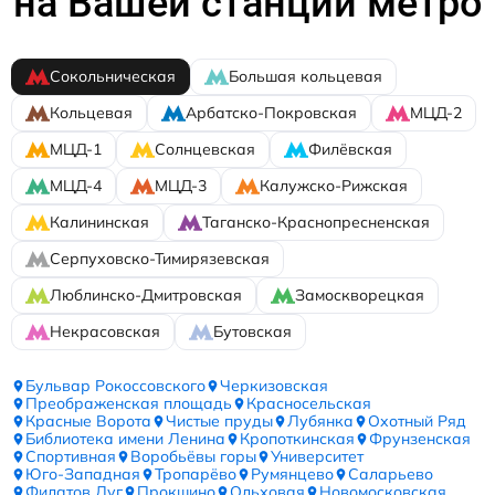
на Вашей станции метро
Сокольническая
Большая кольцевая
Кольцевая
Арбатско-Покровская
МЦД-2
МЦД-1
Солнцевская
Филёвская
МЦД-4
МЦД-3
Калужско-Рижская
Калининская
Таганско-Краснопресненская
Серпуховско-Тимирязевская
Люблинско-Дмитровская
Замоскворецкая
Некрасовская
Бутовская
Бульвар Рокоссовского
Черкизовская
Преображенская площадь
Красносельская
Красные Ворота
Чистые пруды
Лубянка
Охотный Ряд
Библиотека имени Ленина
Кропоткинская
Фрунзенская
Спортивная
Воробьёвы горы
Университет
Юго-Западная
Тропарёво
Румянцево
Саларьево
Филатов Луг
Прокшино
Ольховая
Новомосковская