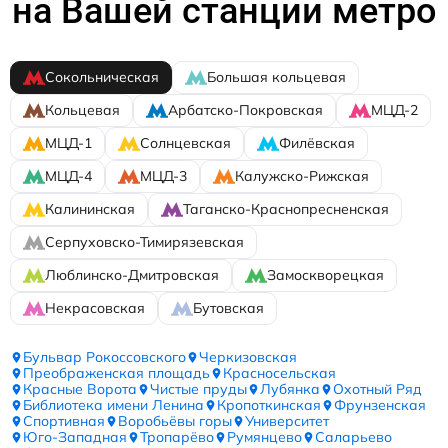
на Вашей станции метро
Сокольническая
Большая кольцевая
Кольцевая
Арбатско-Покровская
МЦД-2
МЦД-1
Солнцевская
Филёвская
МЦД-4
МЦД-3
Калужско-Рижская
Калининская
Таганско-Краснопресненская
Серпуховско-Тимирязевская
Люблинско-Дмитровская
Замоскворецкая
Некрасовская
Бутовская
Бульвар Рокоссовского
Черкизовская
Преображенская площадь
Красносельская
Красные Ворота
Чистые пруды
Лубянка
Охотный Ряд
Библиотека имени Ленина
Кропоткинская
Фрунзенская
Спортивная
Воробьёвы горы
Университет
Юго-Западная
Тропарёво
Румянцево
Саларьево