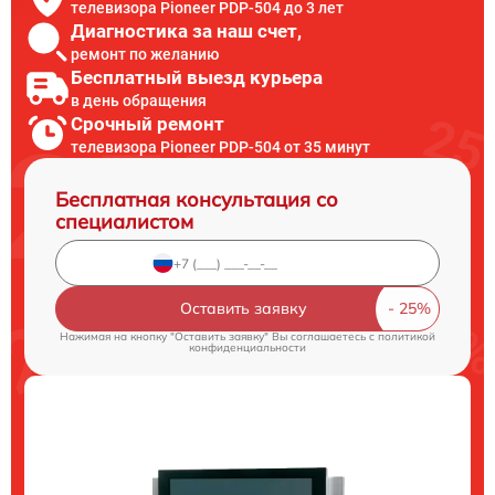
телевизора Pioneer PDP-504 до 3 лет
Диагностика за наш счет,
ремонт по желанию
Бесплатный выезд курьера
в день обращения
Срочный ремонт
телевизора Pioneer PDP-504 от 35 минут
Бесплатная консультация со
специалистом
Оставить заявку
Нажимая на кнопку "Оставить заявку" Вы соглашаетесь c
политикой
конфиденциальности