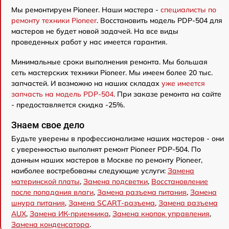
Мы ремонтируем Pioneer. Наши мастера -
специалисты по
ремонту техники Pioneer
. Восстановить модель PDP-504 для
мастеров не будет новой задачей. На все виды
проведенных работ у нас имеется гарантия.
Минимальные сроки выполнения ремонта. Мы большая
сеть мастерских техники Pioneer. Мы имеем более 20 тыс.
запчастей. И возможно на наших складах
уже имеется
запчасть на модель PDP-504
. При заказе ремонта на сайте
- предоставляется скидка -25%.
Знаем свое дело
Будьте уверены в профессионализме наших мастеров - они
с уверенностью выполнят ремонт Pioneer PDP-504. По
данным наших мастеров в Москве по ремонту Pioneer,
наиболее востребованы следующие услуги:
Замена
материнской платы
,
Замена подсветки
,
Восстановление
после попадания влаги
,
Замена разъема питания
,
Замена
шнура питания
,
Замена SCART-разъема
,
Замена разъема
AUX
,
Замена ИК-приемника
,
Замена кнопок управления
,
Замена конденсатора
.