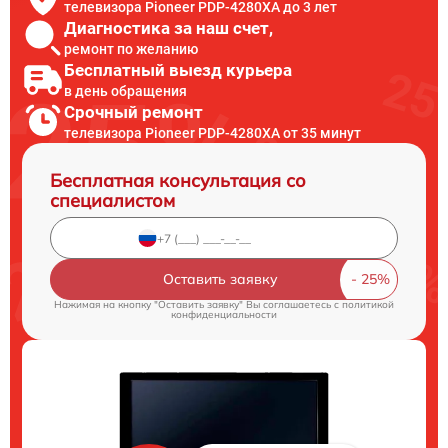
телевизора Pioneer PDP-4280XA до 3 лет
Диагностика за наш счет,
ремонт по желанию
Бесплатный выезд курьера
в день обращения
Срочный ремонт
телевизора Pioneer PDP-4280XA от 35 минут
Бесплатная консультация со
специалистом
Оставить заявку
Нажимая на кнопку "Оставить заявку" Вы соглашаетесь c
политикой
конфиденциальности