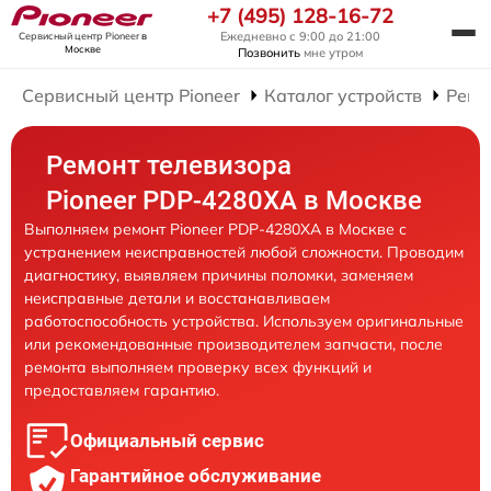
+7 (495) 128-16-72
Ежедневно с 9:00 до 21:00
Сервисный центр Pioneer
в
Москве
Позвонить
мне утром
Сервисный центр Pioneer
Каталог устройств
Ремо
Ремонт телевизора
Pioneer PDP-4280XA в Москве
Выполняем ремонт Pioneer PDP-4280XA в Москве с
устранением неисправностей любой сложности. Проводим
диагностику, выявляем причины поломки, заменяем
неисправные детали и восстанавливаем
работоспособность устройства. Используем оригинальные
или рекомендованные производителем запчасти, после
ремонта выполняем проверку всех функций и
предоставляем гарантию.
Официальный сервис
Гарантийное обслуживание