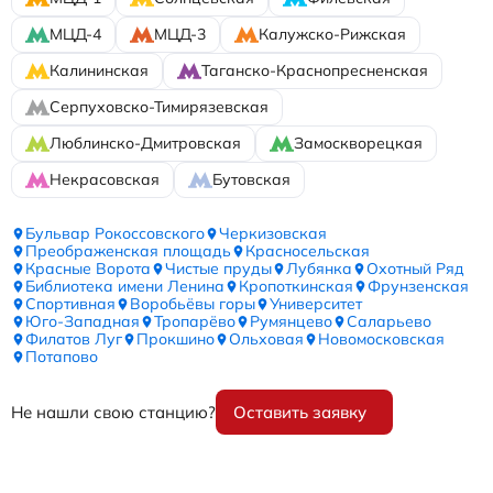
МЦД-4
МЦД-3
Калужско-Рижская
Калининская
Таганско-Краснопресненская
Серпуховско-Тимирязевская
Люблинско-Дмитровская
Замоскворецкая
Некрасовская
Бутовская
Бульвар Рокоссовского
Черкизовская
Преображенская площадь
Красносельская
Красные Ворота
Чистые пруды
Лубянка
Охотный Ряд
Библиотека имени Ленина
Кропоткинская
Фрунзенская
Спортивная
Воробьёвы горы
Университет
Юго-Западная
Тропарёво
Румянцево
Саларьево
Филатов Луг
Прокшино
Ольховая
Новомосковская
Потапово
Не нашли свою станцию?
Оставить заявку