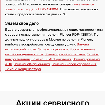
запчастей. И возможно на наших складах
уже имеется
запчасть на модель PDP-4280XA
. При заказе ремонта на
сайте - предоставляется скидка -25%.
Знаем свое дело
Будьте уверены в профессионализме наших мастеров - они
с уверенностью выполнят ремонт Pioneer PDP-4280XA. По
данным наших мастеров в Москве по ремонту Pioneer,
наиболее востребованы следующие услуги:
Замена
материнской платы
,
Замена подсветки
,
Восстановление
после попадания влаги
,
Замена разъема питания
,
Замена
шнура питания
,
Замена SCART-разъема
,
Замена разъема
AUX
,
Замена ИК-приемника
,
Замена кнопок управления
,
Замена конденсатора
.
Акции сервисного