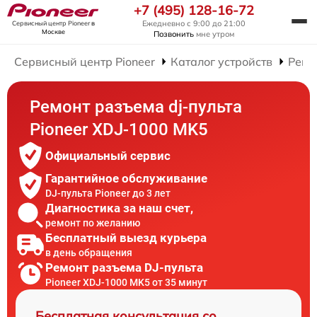
+7 (495) 128-16-72
Ежедневно с 9:00 до 21:00
Сервисный центр Pioneer
в
Москве
Позвонить
мне утром
Сервисный центр Pioneer
Каталог устройств
Ремо
Ремонт разъема dj-пульта
Pioneer XDJ-1000 MK5
Официальный сервис
Гарантийное обслуживание
DJ-пульта Pioneer до 3 лет
Диагностика за наш счет,
ремонт по желанию
Бесплатный выезд курьера
в день обращения
Ремонт разъема DJ-пульта
Pioneer XDJ-1000 MK5 от 35 минут
Бесплатная консультация со