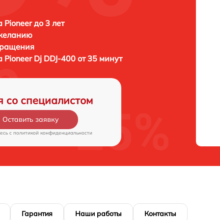
 Pioneer до 3 лет
 желанию
бращения
та
Pioneer Dj DDJ-400 от 35 минут
я со специалистом
Оставить заявку
есь c
политикой конфиденциальности
Гарантия
Наши работы
Контакты