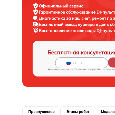
Официальный сервис
Гарантийное обслуживание
DJ-пульта
Диагностика за наш счет,
ремонт по
Бесплатный выезд курьера
в день о
Восстановление после воды DJ-пуль
Бесплатная консультаци
Нажимая на кнопку "Оставить заявку" Вы соглашает
Преимущества
Этапы работ
Модели