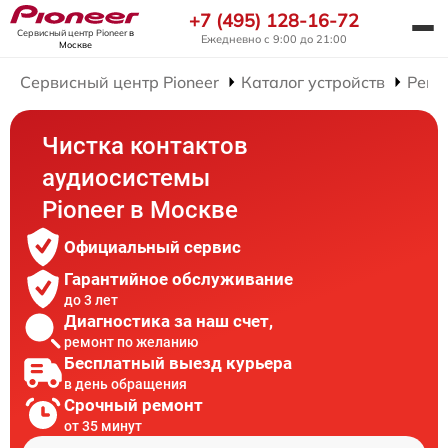
+7 (495) 128-16-72
Сервисный центр Pioneer
в
Ежедневно с 9:00 до 21:00
Москве
Сервисный центр Pioneer
Каталог устройств
Ремо
Чистка контактов
аудиосистемы
Pioneer в Москве
Официальный сервис
Гарантийное обслуживание
до 3 лет
Диагностика за наш счет,
ремонт по желанию
Бесплатный выезд курьера
в день обращения
Срочный ремонт
от 35 минут